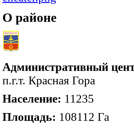
О районе
Административный цент
п.г.т. Красная Гора
Население:
11235
Площадь:
108112 Га