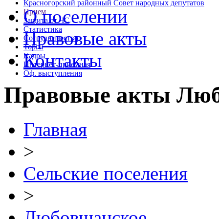
Красногорский районный Совет народных депутатов
О поселении
Прием
Защита от ЧС
Статистика
Правовые акты
Сотрудничество
Торги
Контакты
Кадры
Интернет-приемная
Оф. выступления
Правовые акты Люб
Главная
>
Сельские поселения
>
Любовшанское