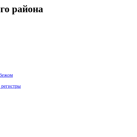
го района
убежом
 регистры