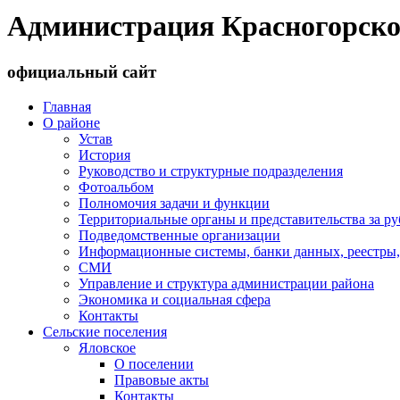
Администрация Красногорско
официальный сайт
Главная
О районе
Устав
История
Руководство и структурные подразделения
Фотоальбом
Полномочия задачи и функции
Территориальные органы и представительства за р
Подведомственные организации
Информационные системы, банки данных, реестры,
СМИ
Управление и структура администрации района
Экономика и социальная сфера
Контакты
Сельские поселения
Яловское
О поселении
Правовые акты
Контакты