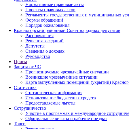
Нормативные правовые акты
Проекты правовых актов
Регламенты государственных и муниципальных усл
Формы обращений
Порядок обжалования
Красногорский районный Совет народных депутатов
Распоряжения
Решения заседаний
Депутаты
Сведения о доходах
Руководство
Прием
Защита от ЧС
Прогнозируемые чрезвычайные ситуации
Возникшие чрезвычайные ситуации
Карта заглубленных помещений (укрытий) Красног
Статистика
Статистическая информация
Использование бюджетных средств
Предоставляемые льготы
Сотрудничество
Участие в программах и международное сотруднич
Официальные визиты и рабочие поездки
Торги
Реестр заказов