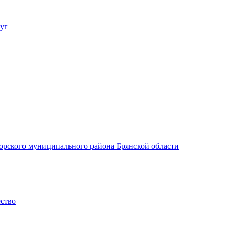
уг
орского муниципального района Брянской области
ество