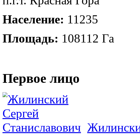
п.г.т. Красная Гора
Население:
11235
Площадь:
108112 Га
Первое лицо
Жилински