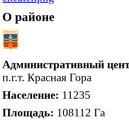
О районе
Административный цент
п.г.т. Красная Гора
Население:
11235
Площадь:
108112 Га