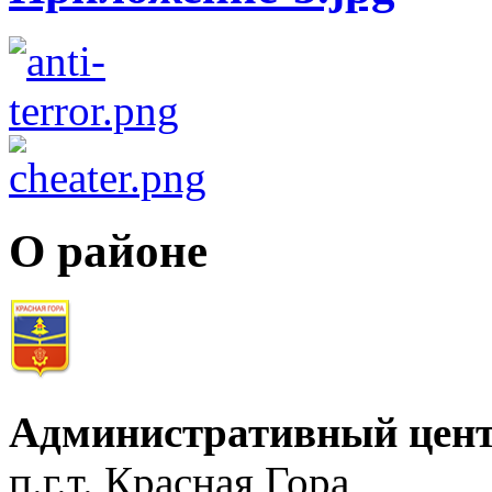
О районе
Административный цент
п.г.т. Красная Гора