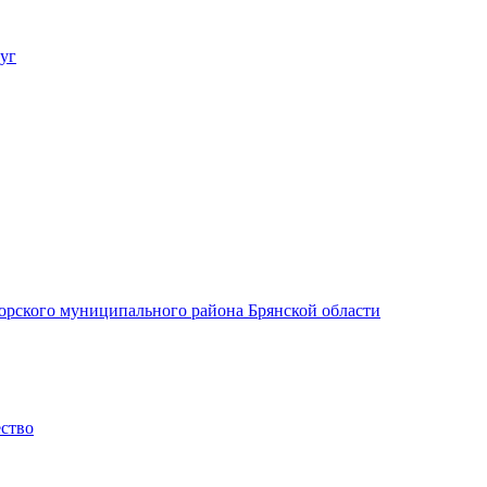
уг
орского муниципального района Брянской области
ество