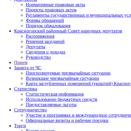
Нормативные правовые акты
Проекты правовых актов
Регламенты государственных и муниципальных усл
Формы обращений
Порядок обжалования
Красногорский районный Совет народных депутатов
Распоряжения
Решения заседаний
Депутаты
Сведения о доходах
Руководство
Прием
Защита от ЧС
Прогнозируемые чрезвычайные ситуации
Возникшие чрезвычайные ситуации
Карта заглубленных помещений (укрытий) Красног
Статистика
Статистическая информация
Использование бюджетных средств
Предоставляемые льготы
Сотрудничество
Участие в программах и международное сотруднич
Официальные визиты и рабочие поездки
Торги
Реестр заказов