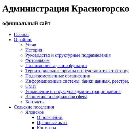
Администрация Красногорско
официальный сайт
Главная
О районе
Устав
История
Руководство и структурные подразделения
Фотоальбом
Полномочия задачи и функции
Территориальные органы и представительства за р
Подведомственные организации
Информационные системы, банки данных, реестры,
СМИ
Управление и структура администрации района
Экономика и социальная сфера
Контакты
Сельские поселения
Яловское
О поселении
Правовые акты
Контакты