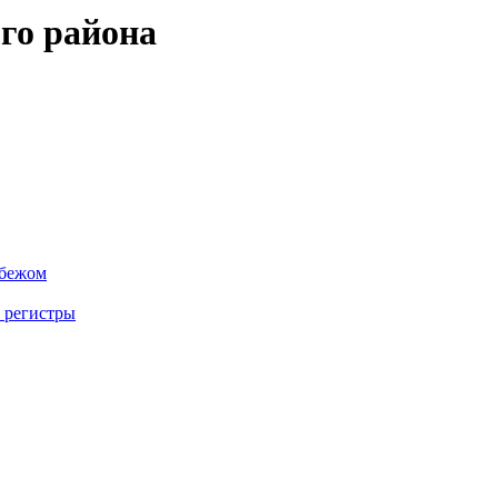
го района
убежом
 регистры