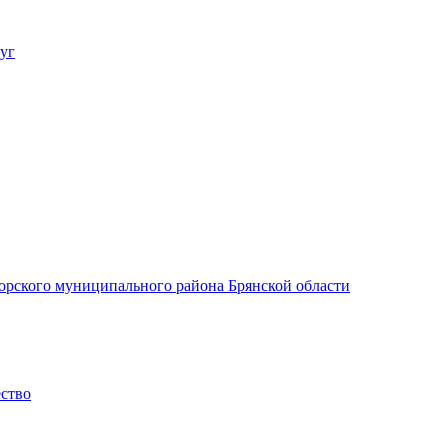
уг
орского муниципального района Брянской области
ество