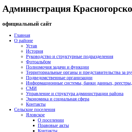
Администрация Красногорско
официальный сайт
Главная
О районе
Устав
История
Руководство и структурные подразделения
Фотоальбом
Полномочия задачи и функции
Территориальные органы и представительства за р
Подведомственные организации
Информационные системы, банки данных, реестры,
СМИ
Управление и структура администрации района
Экономика и социальная сфера
Контакты
Сельские поселения
Яловское
О поселении
Правовые акты
Контакты