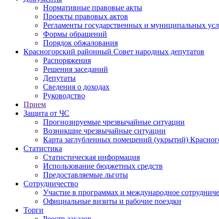
Нормативные правовые акты
Проекты правовых актов
Регламенты государственных и муниципальных усл
Формы обращений
Порядок обжалования
Красногорский районный Совет народных депутатов
Распоряжения
Решения заседаний
Депутаты
Сведения о доходах
Руководство
Прием
Защита от ЧС
Прогнозируемые чрезвычайные ситуации
Возникшие чрезвычайные ситуации
Карта заглубленных помещений (укрытий) Красног
Статистика
Статистическая информация
Использование бюджетных средств
Предоставляемые льготы
Сотрудничество
Участие в программах и международное сотруднич
Официальные визиты и рабочие поездки
Торги
Реестр заказов