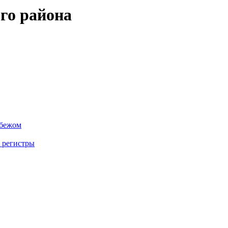
го района
убежом
 регистры