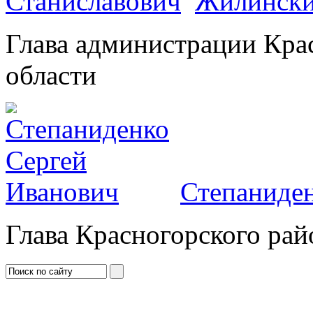
Жилински
Глава администрации Кра
области
Степаниден
Глава Красногорского рай