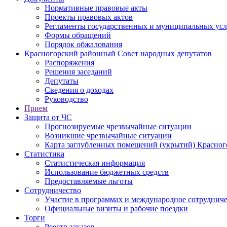
Нормативные правовые акты
Проекты правовых актов
Регламенты государственных и муниципальных усл
Формы обращений
Порядок обжалования
Красногорский районный Совет народных депутатов
Распоряжения
Решения заседаний
Депутаты
Сведения о доходах
Руководство
Прием
Защита от ЧС
Прогнозируемые чрезвычайные ситуации
Возникшие чрезвычайные ситуации
Карта заглубленных помещений (укрытий) Красног
Статистика
Статистическая информация
Использование бюджетных средств
Предоставляемые льготы
Сотрудничество
Участие в программах и международное сотруднич
Официальные визиты и рабочие поездки
Торги
Реестр заказов