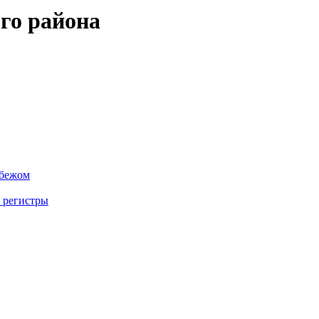
го района
убежом
 регистры