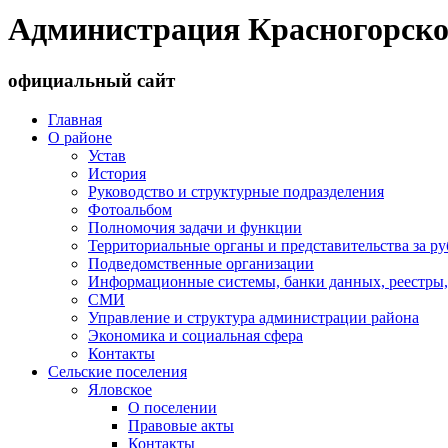
Администрация Красногорско
официальный сайт
Главная
О районе
Устав
История
Руководство и структурные подразделения
Фотоальбом
Полномочия задачи и функции
Территориальные органы и представительства за р
Подведомственные организации
Информационные системы, банки данных, реестры,
СМИ
Управление и структура администрации района
Экономика и социальная сфера
Контакты
Сельские поселения
Яловское
О поселении
Правовые акты
Контакты