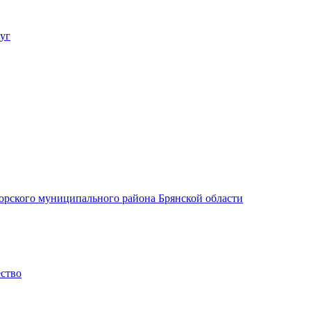
уг
орского муниципального района Брянской области
ество