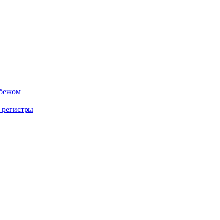
убежом
 регистры