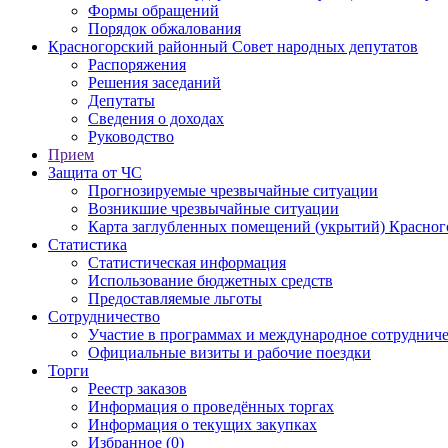
Формы обращений
Порядок обжалования
Красногорский районный Совет народных депутатов
Распоряжения
Решения заседаний
Депутаты
Сведения о доходах
Руководство
Прием
Защита от ЧС
Прогнозируемые чрезвычайные ситуации
Возникшие чрезвычайные ситуации
Карта заглубленных помещений (укрытий) Красног
Статистика
Статистическая информация
Использование бюджетных средств
Предоставляемые льготы
Сотрудничество
Участие в программах и международное сотруднич
Официальные визиты и рабочие поездки
Торги
Реестр заказов
Информация о проведённых торгах
Информация о текущих закупках
Избранное (0)