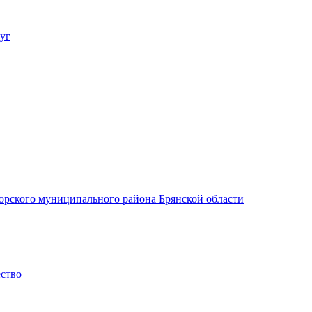
уг
орского муниципального района Брянской области
ество