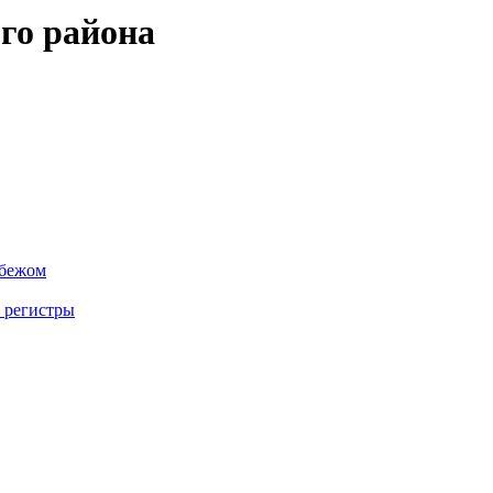
го района
убежом
 регистры