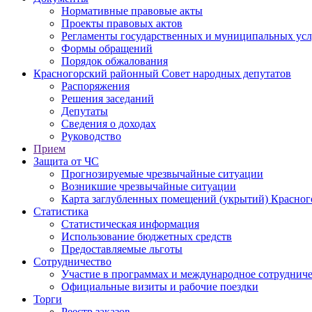
Нормативные правовые акты
Проекты правовых актов
Регламенты государственных и муниципальных усл
Формы обращений
Порядок обжалования
Красногорский районный Совет народных депутатов
Распоряжения
Решения заседаний
Депутаты
Сведения о доходах
Руководство
Прием
Защита от ЧС
Прогнозируемые чрезвычайные ситуации
Возникшие чрезвычайные ситуации
Карта заглубленных помещений (укрытий) Красног
Статистика
Статистическая информация
Использование бюджетных средств
Предоставляемые льготы
Сотрудничество
Участие в программах и международное сотруднич
Официальные визиты и рабочие поездки
Торги
Реестр заказов