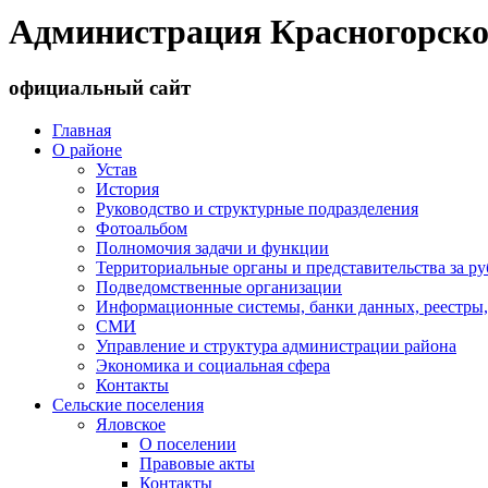
Администрация Красногорско
официальный сайт
Главная
О районе
Устав
История
Руководство и структурные подразделения
Фотоальбом
Полномочия задачи и функции
Территориальные органы и представительства за р
Подведомственные организации
Информационные системы, банки данных, реестры,
СМИ
Управление и структура администрации района
Экономика и социальная сфера
Контакты
Сельские поселения
Яловское
О поселении
Правовые акты
Контакты