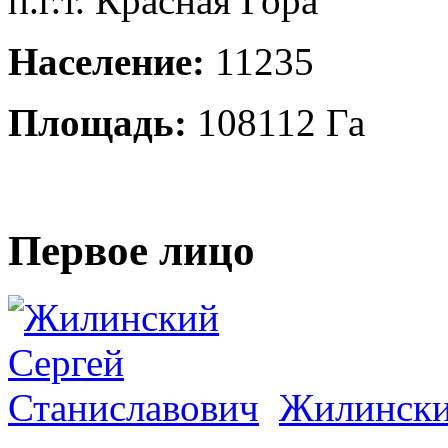
п.г.т. Красная Гора
Население:
11235
Площадь:
108112 Га
Первое лицо
Жилински