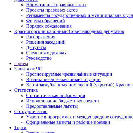
Нормативные правовые акты
Проекты правовых актов
Регламенты государственных и муниципальных усл
Формы обращений
Порядок обжалования
Красногорский районный Совет народных депутатов
Распоряжения
Решения заседаний
Депутаты
Сведения о доходах
Руководство
Прием
Защита от ЧС
Прогнозируемые чрезвычайные ситуации
Возникшие чрезвычайные ситуации
Карта заглубленных помещений (укрытий) Красног
Статистика
Статистическая информация
Использование бюджетных средств
Предоставляемые льготы
Сотрудничество
Участие в программах и международное сотруднич
Официальные визиты и рабочие поездки
Торги
Реестр заказов