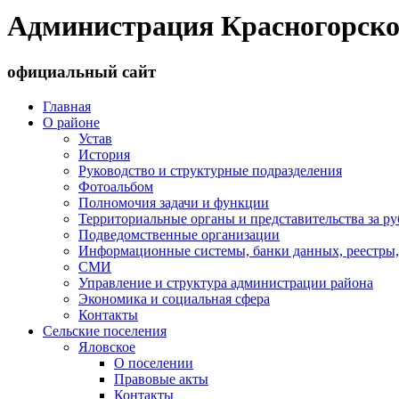
Администрация Красногорско
официальный сайт
Главная
О районе
Устав
История
Руководство и структурные подразделения
Фотоальбом
Полномочия задачи и функции
Территориальные органы и представительства за р
Подведомственные организации
Информационные системы, банки данных, реестры,
СМИ
Управление и структура администрации района
Экономика и социальная сфера
Контакты
Сельские поселения
Яловское
О поселении
Правовые акты
Контакты