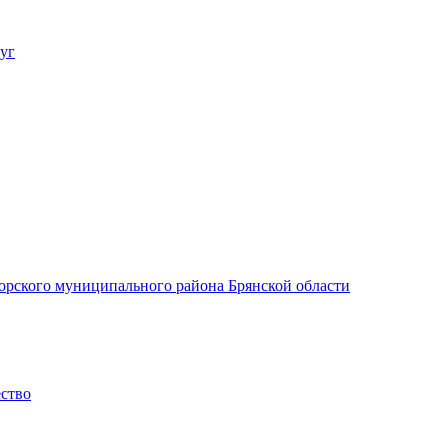
уг
орского муниципального района Брянской области
ество