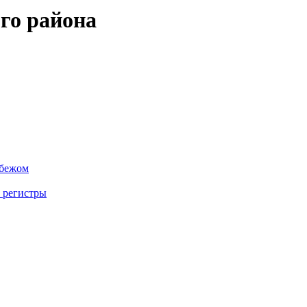
го района
убежом
 регистры