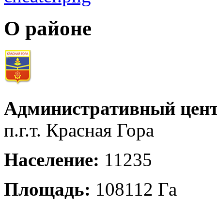
О районе
Административный цент
п.г.т. Красная Гора
Население:
11235
Площадь:
108112 Га