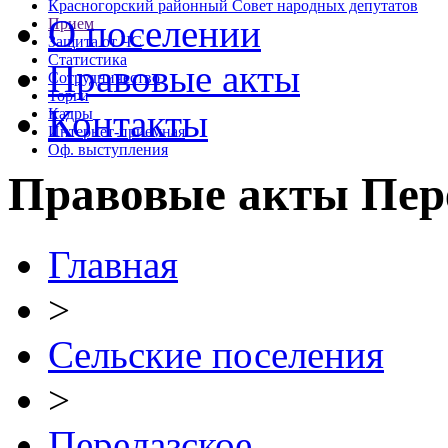
Красногорский районный Совет народных депутатов
О поселении
Прием
Защита от ЧС
Статистика
Правовые акты
Сотрудничество
Торги
Контакты
Кадры
Интернет-приемная
Оф. выступления
Правовые акты Пере
Главная
>
Сельские поселения
>
Перелазское