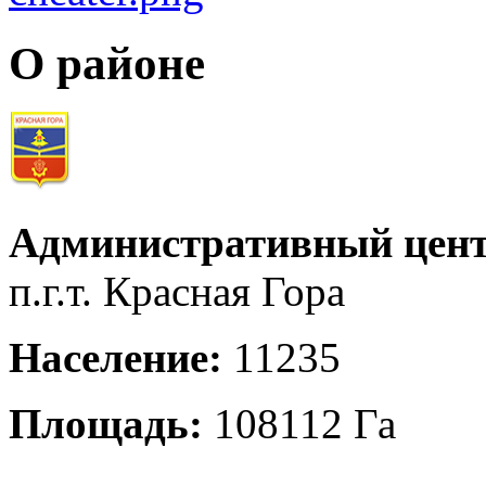
О районе
Административный цент
п.г.т. Красная Гора
Население:
11235
Площадь:
108112 Га