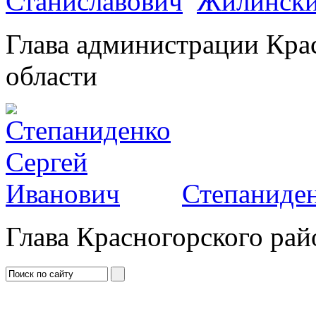
Жилински
Глава администрации Кра
области
Степаниден
Глава Красногорского рай