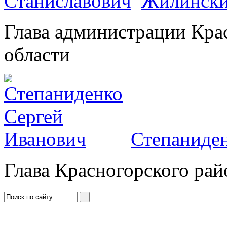
Жилински
Глава администрации Кра
области
Степаниден
Глава Красногорского рай