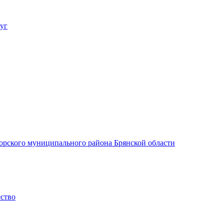
уг
орского муниципального района Брянской области
ество