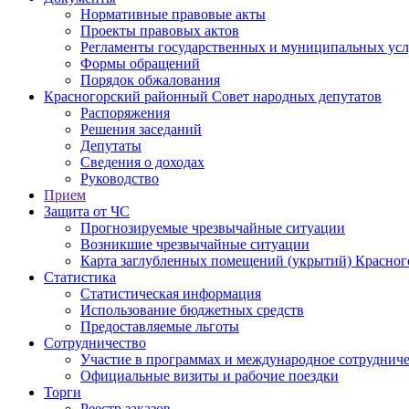
Нормативные правовые акты
Проекты правовых актов
Регламенты государственных и муниципальных усл
Формы обращений
Порядок обжалования
Красногорский районный Совет народных депутатов
Распоряжения
Решения заседаний
Депутаты
Сведения о доходах
Руководство
Прием
Защита от ЧС
Прогнозируемые чрезвычайные ситуации
Возникшие чрезвычайные ситуации
Карта заглубленных помещений (укрытий) Красног
Статистика
Статистическая информация
Использование бюджетных средств
Предоставляемые льготы
Сотрудничество
Участие в программах и международное сотруднич
Официальные визиты и рабочие поездки
Торги
Реестр заказов