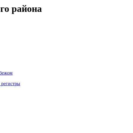
го района
убежом
 регистры