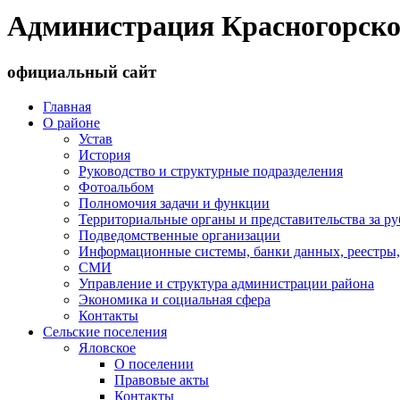
Администрация Красногорско
официальный сайт
Главная
О районе
Устав
История
Руководство и структурные подразделения
Фотоальбом
Полномочия задачи и функции
Территориальные органы и представительства за р
Подведомственные организации
Информационные системы, банки данных, реестры,
СМИ
Управление и структура администрации района
Экономика и социальная сфера
Контакты
Сельские поселения
Яловское
О поселении
Правовые акты
Контакты