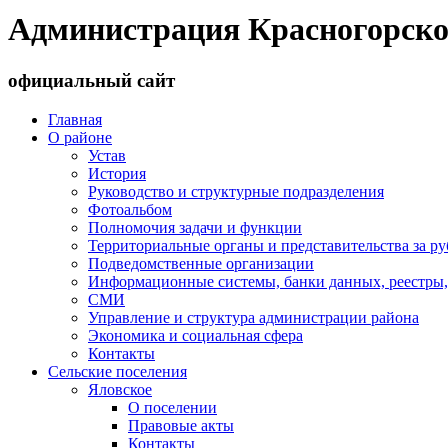
Администрация Красногорско
официальный сайт
Главная
О районе
Устав
История
Руководство и структурные подразделения
Фотоальбом
Полномочия задачи и функции
Территориальные органы и представительства за р
Подведомственные организации
Информационные системы, банки данных, реестры,
СМИ
Управление и структура администрации района
Экономика и социальная сфера
Контакты
Сельские поселения
Яловское
О поселении
Правовые акты
Контакты