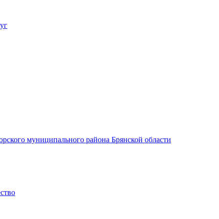
уг
орского муниципального района Брянской области
ество