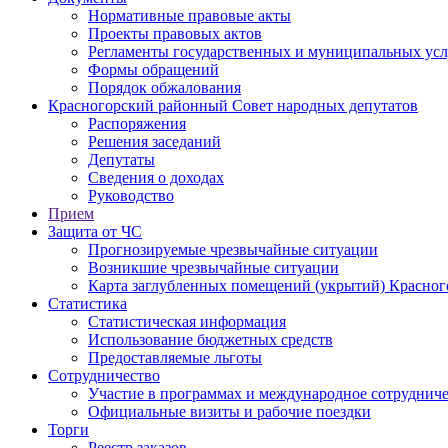
Нормативные правовые акты
Проекты правовых актов
Регламенты государственных и муниципальных усл
Формы обращений
Порядок обжалования
Красногорский районный Совет народных депутатов
Распоряжения
Решения заседаний
Депутаты
Сведения о доходах
Руководство
Прием
Защита от ЧС
Прогнозируемые чрезвычайные ситуации
Возникшие чрезвычайные ситуации
Карта заглубленных помещений (укрытий) Красног
Статистика
Статистическая информация
Использование бюджетных средств
Предоставляемые льготы
Сотрудничество
Участие в программах и международное сотруднич
Официальные визиты и рабочие поездки
Торги
Реестр заказов