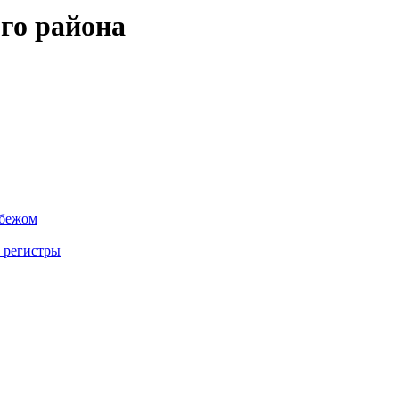
го района
убежом
 регистры