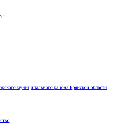
уг
орского муниципального района Брянской области
ество