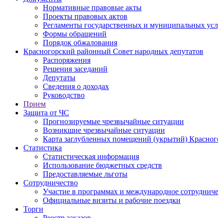
Нормативные правовые акты
Проекты правовых актов
Регламенты государственных и муниципальных усл
Формы обращений
Порядок обжалования
Красногорский районный Совет народных депутатов
Распоряжения
Решения заседаний
Депутаты
Сведения о доходах
Руководство
Прием
Защита от ЧС
Прогнозируемые чрезвычайные ситуации
Возникшие чрезвычайные ситуации
Карта заглубленных помещений (укрытий) Красног
Статистика
Статистическая информация
Использование бюджетных средств
Предоставляемые льготы
Сотрудничество
Участие в программах и международное сотруднич
Официальные визиты и рабочие поездки
Торги
Реестр заказов