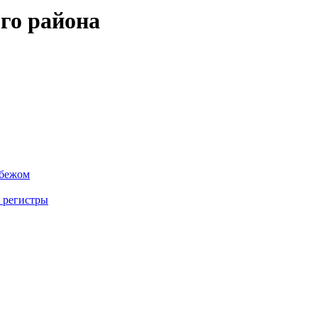
го района
убежом
 регистры