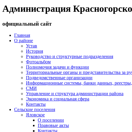
Администрация Красногорско
официальный сайт
Главная
О районе
Устав
История
Руководство и структурные подразделения
Фотоальбом
Полномочия задачи и функции
Территориальные органы и представительства за р
Подведомственные организации
Информационные системы, банки данных, реестры,
СМИ
Управление и структура администрации района
Экономика и социальная сфера
Контакты
Сельские поселения
Яловское
О поселении
Правовые акты
Контакты