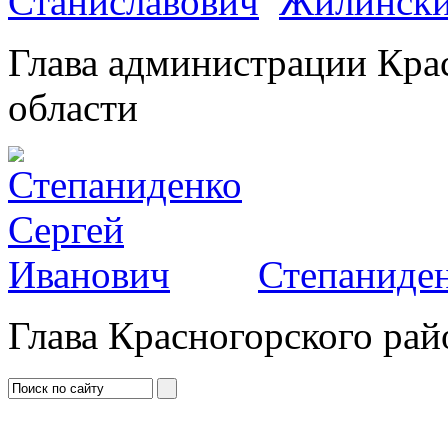
Жилински
Глава администрации Кра
области
Степаниден
Глава Красногорского рай