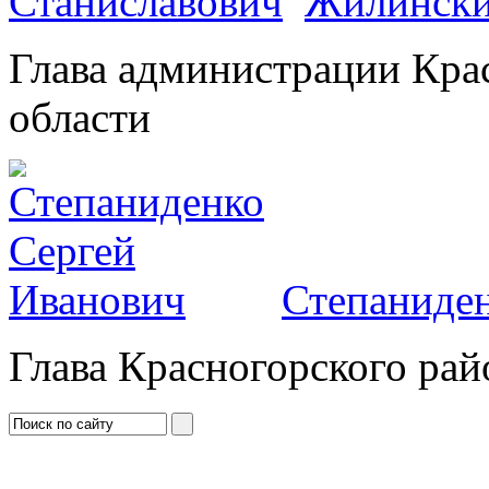
Жилински
Глава администрации Кра
области
Степаниден
Глава Красногорского рай