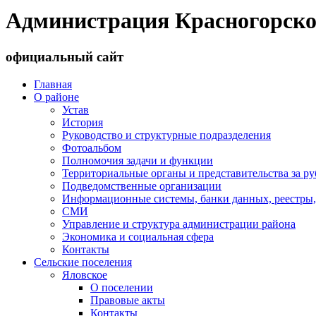
Администрация Красногорско
официальный сайт
Главная
О районе
Устав
История
Руководство и структурные подразделения
Фотоальбом
Полномочия задачи и функции
Территориальные органы и представительства за р
Подведомственные организации
Информационные системы, банки данных, реестры,
СМИ
Управление и структура администрации района
Экономика и социальная сфера
Контакты
Сельские поселения
Яловское
О поселении
Правовые акты
Контакты