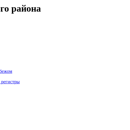
го района
убежом
 регистры