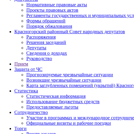
Нормативные правовые акты
Проекты правовых актов
Регламенты государственных и муниципальных усл
Формы обращений
Порядок обжалования
Красногорский районный Совет народных депутатов
Распоряжения
Решения заседаний
Депутаты
Сведения о доходах
Руководство
Прием
Защита от ЧС
Прогнозируемые чрезвычайные ситуации
Возникшие чрезвычайные ситуации
Карта заглубленных помещений (укрытий) Красног
Статистика
Статистическая информация
Использование бюджетных средств
Предоставляемые льготы
Сотрудничество
Участие в программах и международное сотруднич
Официальные визиты и рабочие поездки
Торги
Реестр заказов