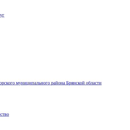
уг
орского муниципального района Брянской области
ество