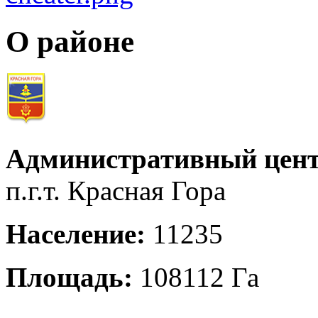
О районе
Административный цент
п.г.т. Красная Гора
Население:
11235
Площадь:
108112 Га