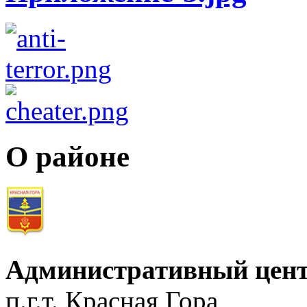
О районе
Административный цент
п.г.т. Красная Гора