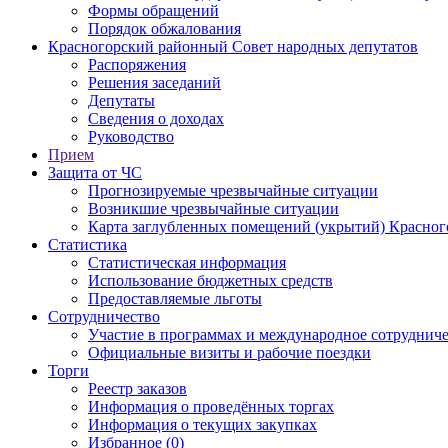
Формы обращений
Порядок обжалования
Красногорский районный Совет народных депутатов
Распоряжения
Решения заседаний
Депутаты
Сведения о доходах
Руководство
Прием
Защита от ЧС
Прогнозируемые чрезвычайные ситуации
Возникшие чрезвычайные ситуации
Карта заглубленных помещений (укрытий) Красног
Статистика
Статистическая информация
Использование бюджетных средств
Предоставляемые льготы
Сотрудничество
Участие в программах и международное сотруднич
Официальные визиты и рабочие поездки
Торги
Реестр заказов
Информация о проведённых торгах
Информация о текущих закупках
Избранное (0)