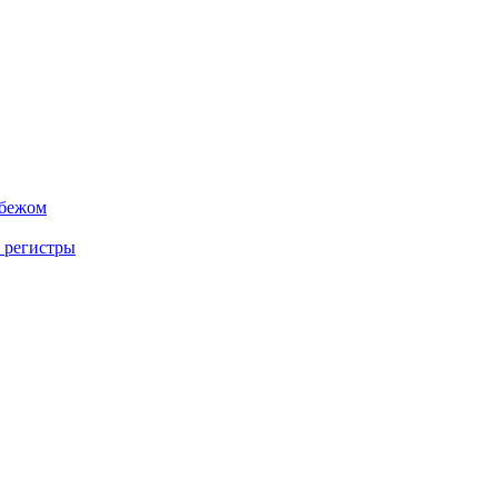
убежом
 регистры