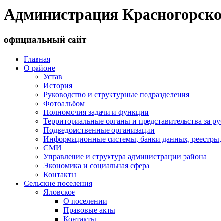
Администрация Красногорско
официальный сайт
Главная
О районе
Устав
История
Руководство и структурные подразделения
Фотоальбом
Полномочия задачи и функции
Территориальные органы и представительства за р
Подведомственные организации
Информационные системы, банки данных, реестры,
СМИ
Управление и структура администрации района
Экономика и социальная сфера
Контакты
Сельские поселения
Яловское
О поселении
Правовые акты
Контакты