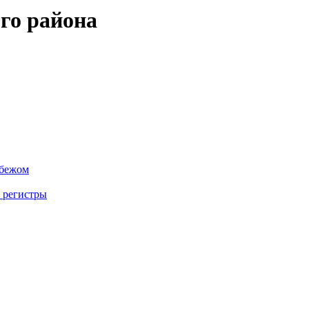
го района
убежом
 регистры