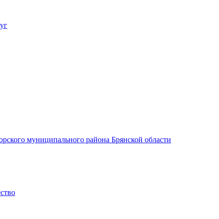
уг
орского муниципального района Брянской области
ество