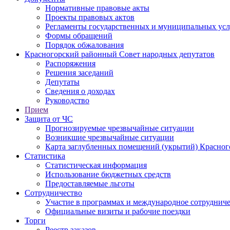
Нормативные правовые акты
Проекты правовых актов
Регламенты государственных и муниципальных усл
Формы обращений
Порядок обжалования
Красногорский районный Совет народных депутатов
Распоряжения
Решения заседаний
Депутаты
Сведения о доходах
Руководство
Прием
Защита от ЧС
Прогнозируемые чрезвычайные ситуации
Возникшие чрезвычайные ситуации
Карта заглубленных помещений (укрытий) Красног
Статистика
Статистическая информация
Использование бюджетных средств
Предоставляемые льготы
Сотрудничество
Участие в программах и международное сотруднич
Официальные визиты и рабочие поездки
Торги
Реестр заказов