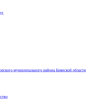
уг
орского муниципального района Брянской области
ество