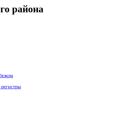
го района
убежом
 регистры