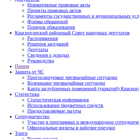
Нормативные правовые акты
Проекты правовых актов
Регламенты государственных и муниципальных усл
Формы обращений
Порядок обжалования
Красногорский районный Совет народных депутатов
Распоряжения
Решения заседаний
Депутаты
Сведения о доходах
Руководство
Прием
Защита от ЧС
Прогнозируемые чрезвычайные ситуации
Возникшие чрезвычайные ситуации
Карта заглубленных помещений (укрытий) Красног
Статистика
Статистическая информация
Использование бюджетных средств
Предоставляемые льготы
Сотрудничество
Участие в программах и международное сотруднич
Официальные визиты и рабочие поездки
Торги
Реестр заказов