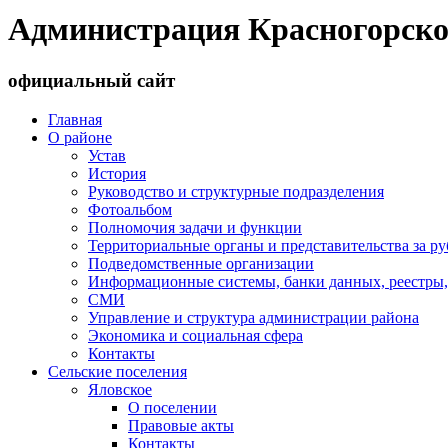
Администрация Красногорско
официальный сайт
Главная
О районе
Устав
История
Руководство и структурные подразделения
Фотоальбом
Полномочия задачи и функции
Территориальные органы и представительства за р
Подведомственные организации
Информационные системы, банки данных, реестры,
СМИ
Управление и структура администрации района
Экономика и социальная сфера
Контакты
Сельские поселения
Яловское
О поселении
Правовые акты
Контакты