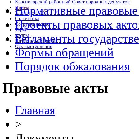
Красногорский районный Совет народных депутатов
Нормативные правовые
Прием
Защита от ЧС
Статистика
Проекты правовых акто
Сотрудничество
Торги
Регламенты государств
Кадры
Интернет-приемная
Оф. выступления
Формы обращений
Порядок обжалования
Правовые акты
Главная
>
Документы