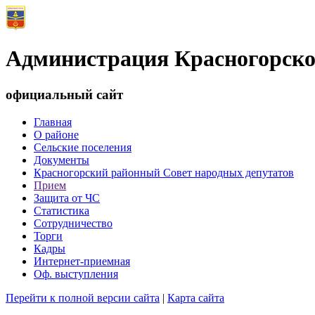
Администрация Красногорско
официальный сайт
Главная
О районе
Сельские поселения
Документы
Красногорский районный Совет народных депутатов
Прием
Защита от ЧС
Статистика
Сотрудничество
Торги
Кадры
Интернет-приемная
Оф. выступления
Перейти к полной версии сайта
|
Карта сайта