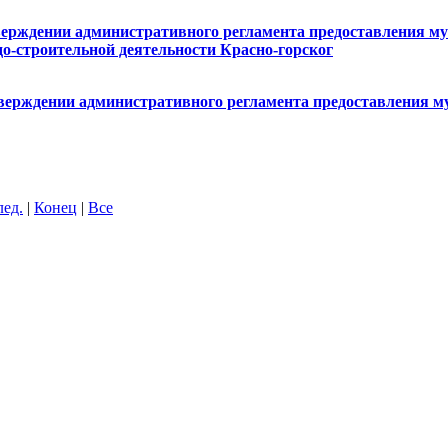
тверждении административного регламента предоставления му
о-строительной деятельности Красно-горског
утверждении административного регламента предоставления м
лед.
|
Конец
|
Все