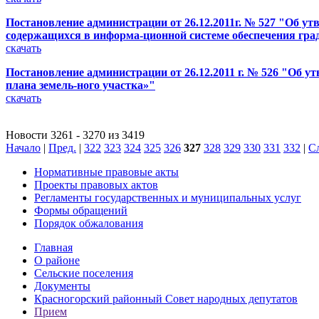
Постановление администрации от 26.12.2011г. № 527 "Об у
содержащихся в информа-ционной системе обеспечения град
скачать
Постановление администрации от 26.12.2011 г. № 526 "Об 
плана земель-ного участка»"
скачать
Новости 3261 - 3270 из 3419
Начало
|
Пред.
|
322
323
324
325
326
327
328
329
330
331
332
|
С
Нормативные правовые акты
Проекты правовых актов
Регламенты государственных и муниципальных услуг
Формы обращений
Порядок обжалования
Главная
О районе
Сельские поселения
Документы
Красногорский районный Совет народных депутатов
Прием