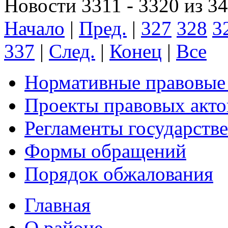
Новости 3311 - 3320 из 3
Начало
|
Пред.
|
327
328
3
337
|
След.
|
Конец
|
Все
Нормативные правовые
Проекты правовых акто
Регламенты государств
Формы обращений
Порядок обжалования
Главная
О районе