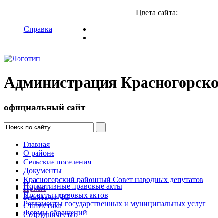
Цвета сайта:
Справка
Администрация Красногорско
официальный сайт
Главная
О районе
Сельские поселения
Документы
Красногорский районный Совет народных депутатов
Нормативные правовые акты
Прием
Проекты правовых актов
Защита от ЧС
Регламенты государственных и муниципальных услуг
Статистика
Формы обращений
Сотрудничество