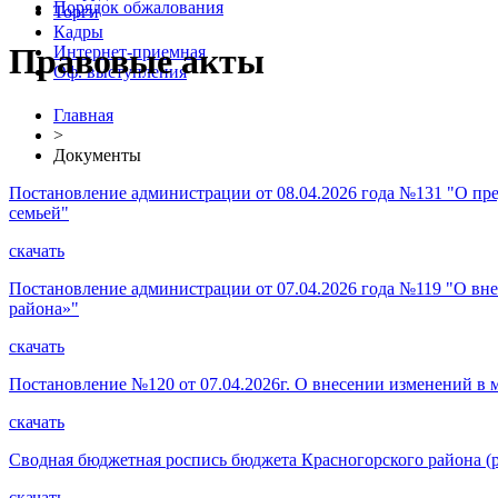
Порядок обжалования
Торги
Кадры
Правовые акты
Интернет-приемная
Оф. выступления
Главная
>
Документы
Постановление администрации от 08.04.2026 года №131 "О пр
семьей"
скачать
Постановление администрации от 07.04.2026 года №119 "О вн
района»"
скачать
Постановление №120 от 07.04.2026г. О внесении изменений 
скачать
Сводная бюджетная роспись бюджета Красногорского района (ра
скачать