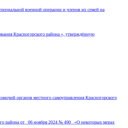
специальной военной операции и членов их семей на
ования Красногорского района », утверждённую
омочий органов местного самоуправления Красногорского
о района от _06 ноября 2024 № 490_ «О некоторых мерах