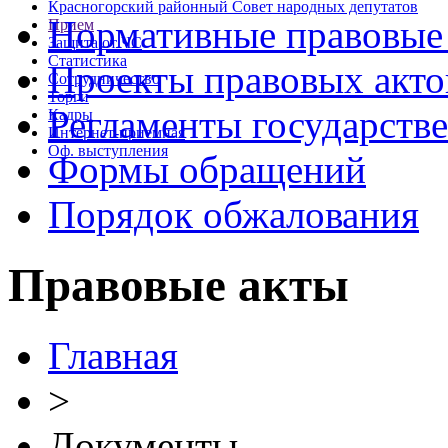
Красногорский районный Совет народных депутатов
Нормативные правовые
Прием
Защита от ЧС
Статистика
Проекты правовых акто
Сотрудничество
Торги
Регламенты государств
Кадры
Интернет-приемная
Оф. выступления
Формы обращений
Порядок обжалования
Правовые акты
Главная
>
Документы