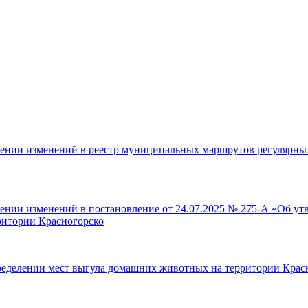
сении изменений в реестр муниципальных маршрутов регулярны
сении изменений в постановление от 24.07.2025 № 275-А «Об у
ритории Красногорско
ределении мест выгула домашних животных на территории Красн