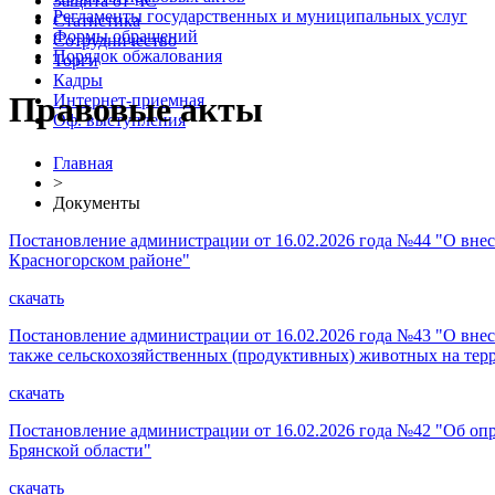
Защита от ЧС
Регламенты государственных и муниципальных услуг
Статистика
Формы обращений
Сотрудничество
Порядок обжалования
Торги
Кадры
Правовые акты
Интернет-приемная
Оф. выступления
Главная
>
Документы
Постановление администрации от 16.02.2026 года №44 "О вне
Красногорском районе"
скачать
Постановление администрации от 16.02.2026 года №43 "О вне
также сельскохозяйственных (продуктивных) животных на тер
скачать
Постановление администрации от 16.02.2026 года №42 "Об оп
Брянской области"
скачать