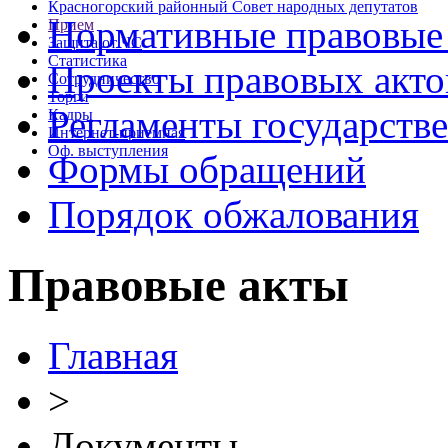
Красногорский районный Совет народных депутатов
Нормативные правовые
Прием
Защита от ЧС
Статистика
Проекты правовых акто
Сотрудничество
Торги
Регламенты государств
Кадры
Интернет-приемная
Оф. выступления
Формы обращений
Порядок обжалования
Правовые акты
Главная
>
Документы