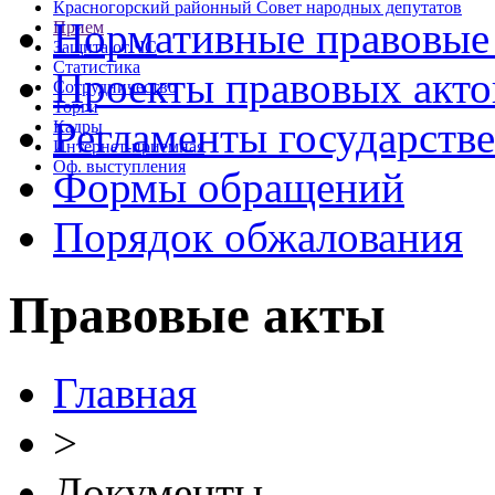
Красногорский районный Совет народных депутатов
Нормативные правовые
Прием
Защита от ЧС
Статистика
Проекты правовых акто
Сотрудничество
Торги
Регламенты государств
Кадры
Интернет-приемная
Оф. выступления
Формы обращений
Порядок обжалования
Правовые акты
Главная
>
Документы