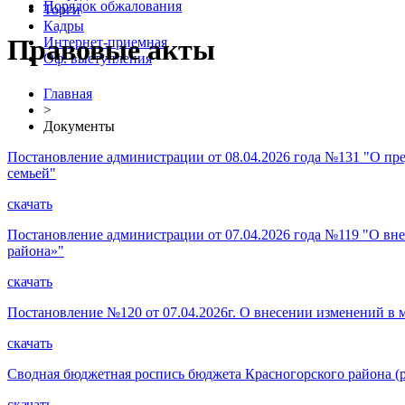
Порядок обжалования
Торги
Кадры
Правовые акты
Интернет-приемная
Оф. выступления
Главная
>
Документы
Постановление администрации от 08.04.2026 года №131 "О пр
семьей"
скачать
Постановление администрации от 07.04.2026 года №119 "О вн
района»"
скачать
Постановление №120 от 07.04.2026г. О внесении изменений 
скачать
Сводная бюджетная роспись бюджета Красногорского района (ра
скачать