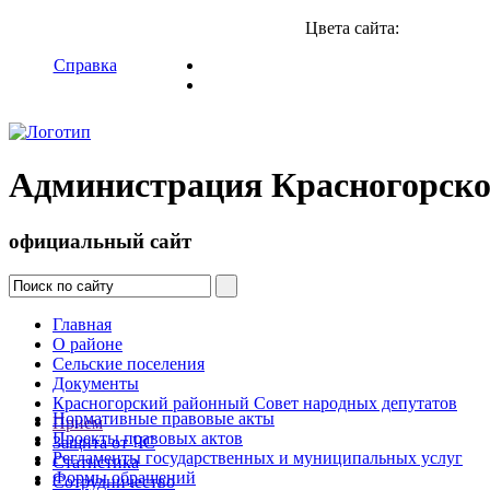
Цвета сайта:
Справка
Администрация Красногорско
официальный сайт
Главная
О районе
Сельские поселения
Документы
Красногорский районный Совет народных депутатов
Нормативные правовые акты
Прием
Проекты правовых актов
Защита от ЧС
Регламенты государственных и муниципальных услуг
Статистика
Формы обращений
Сотрудничество