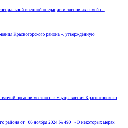
специальной военной операции и членов их семей на
ования Красногорского района », утверждённую
омочий органов местного самоуправления Красногорского
о района от _06 ноября 2024 № 490_ «О некоторых мерах