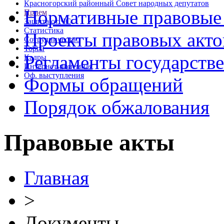
Красногорский районный Совет народных депутатов
Нормативные правовые
Прием
Защита от ЧС
Статистика
Проекты правовых акто
Сотрудничество
Торги
Регламенты государств
Кадры
Интернет-приемная
Оф. выступления
Формы обращений
Порядок обжалования
Правовые акты
Главная
>
Документы