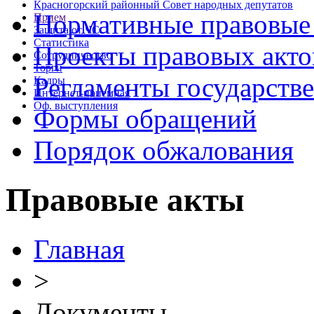
Красногорский районный Совет народных депутатов
Нормативные правовые
Прием
Защита от ЧС
Статистика
Проекты правовых акто
Сотрудничество
Торги
Регламенты государств
Кадры
Интернет-приемная
Оф. выступления
Формы обращений
Порядок обжалования
Правовые акты
Главная
>
Документы