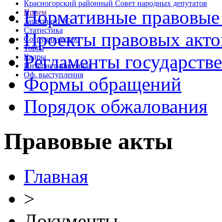
Красногорский районный Совет народных депутатов
Нормативные правовые
Прием
Защита от ЧС
Статистика
Проекты правовых акто
Сотрудничество
Торги
Регламенты государств
Кадры
Интернет-приемная
Оф. выступления
Формы обращений
Порядок обжалования
Правовые акты
Главная
>
Документы