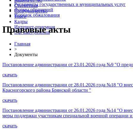
Защита от ЧС
Регламенты государственных и муниципальных услуг
Статистика
Формы обращений
Сотрудничество
Порядок обжалования
Торги
Кадры
Правовые акты
Интернет-приемная
Оф. выступления
Главная
>
Документы
Постановление администрации от 23.01.2026 года №9 "О пред
скачать
Постановление администрации от 28.01.2026 года №18 "О внес
Красногорского района Брянской области "
скачать
Постановление администрации от 26.01.2026 года №14 "О вне
меры поддержки участникам специальной военной операции и 
скачать