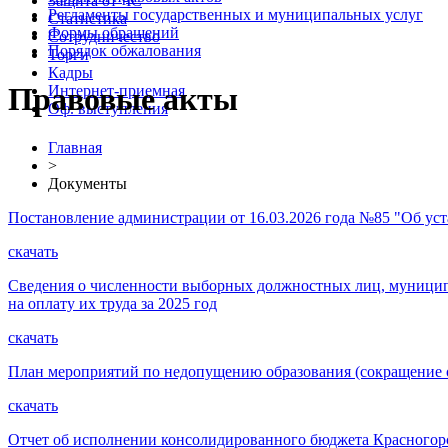
Защита от ЧС
Регламенты государственных и муниципальных услуг
Статистика
Формы обращений
Сотрудничество
Порядок обжалования
Торги
Кадры
Правовые акты
Интернет-приемная
Оф. выступления
Главная
>
Документы
Постановление администрации от 16.03.2026 года №85 "Об ус
скачать
Сведения о численности выборных должностных лиц, муниципа
на оплату их труда за 2025 год
скачать
План мероприятий по недопущению образования (сокращение 
скачать
Отчет об исполнении консолидированного бюджета Красногорс