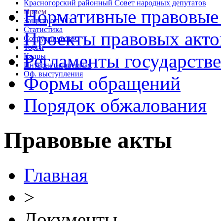
Красногорский районный Совет народных депутатов
Нормативные правовые
Прием
Защита от ЧС
Статистика
Проекты правовых акто
Сотрудничество
Торги
Регламенты государств
Кадры
Интернет-приемная
Оф. выступления
Формы обращений
Порядок обжалования
Правовые акты
Главная
>
Документы