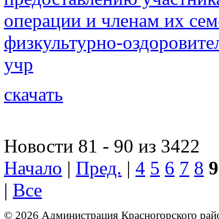
операции и членам их сем
физкультурно-оздоровите
учр
скачать
Новости 81 - 90 из 3422
Начало
|
Пред.
|
4
5
6
7
8
9
|
Все
© 2026 Администрация Красногорского рай