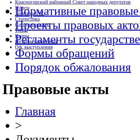
Красногорский районный Совет народных депутатов
Нормативные правовые
Прием
Защита от ЧС
Статистика
Проекты правовых акто
Сотрудничество
Торги
Регламенты государств
Кадры
Интернет-приемная
Оф. выступления
Формы обращений
Порядок обжалования
Правовые акты
Главная
>
Документы