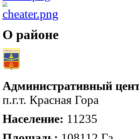
О районе
Административный цент
п.г.т. Красная Гора
Население:
11235
Площадь:
108112 Га