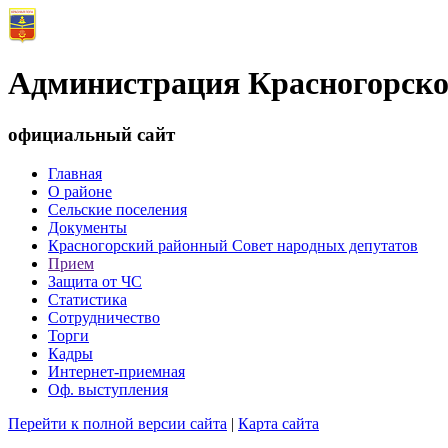
Администрация Красногорско
официальный сайт
Главная
О районе
Сельские поселения
Документы
Красногорский районный Совет народных депутатов
Прием
Защита от ЧС
Статистика
Сотрудничество
Торги
Кадры
Интернет-приемная
Оф. выступления
Перейти к полной версии сайта
|
Карта сайта