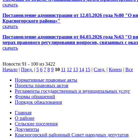
скачать
Постановление администрации от 12.03.2026 года №80 "О 
Красногорского района»"
скачать
Постановление администрации от 04.03.2026 года №63 "О в
мерах правового регулирования вопросов, связанных с ока
скачать
Новости 91 - 100 из 3422
Начало
|
Пред.
|
5
6
7
8
9
10
11
12
13
14
15
|
След.
|
Конец
|
Все
Нормативные правовые акты
Проекты правовых актов
Регламенты государственных и муниципальных услуг
Формы обращений
Порядок обжалования
Главная
О районе
Сельские поселения
Документы
Красногорский районный Совет народных депутатов