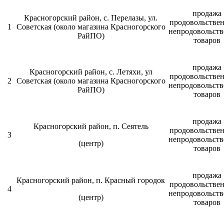
продажа
Красногорский район, с. Перелазы, ул.
продовольстве
1
Советская (около магазина Красногорского
непродовольст
РайПО)
товаров
продажа
Красногорский район, с. Летяхи, ул
продовольстве
2
Советская (около магазина Красногорского
непродовольст
РайПО)
товаров
продажа
Красногорский район, п. Сеятель
продовольстве
3
непродовольст
(центр)
товаров
продажа
Красногорский район, п. Красный городок
продовольстве
4
непродовольст
(центр)
товаров