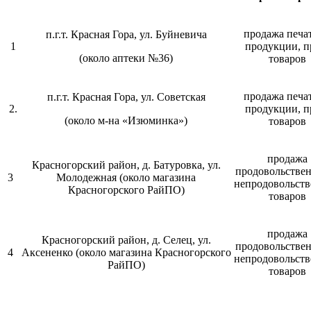
продажа печа
п.г.т. Красная Гора, ул. Буйневича
1
продукции, п
(около аптеки №36)
товаров
продажа печа
п.г.т. Красная Гора, ул. Советская
2.
продукции, п
(около м-на «Изюминка»)
товаров
продажа
Красногорский район, д. Батуровка, ул.
продовольстве
3
Молодежная (около магазина
непродовольст
Красногорского РайПО)
товаров
продажа
Красногорский район, д. Селец, ул.
продовольстве
4
Аксененко (около магазина Красногорского
непродовольст
РайПО)
товаров