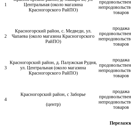
продовольстве
1
Центральная (около магазина
непродовольст
Красногорского РайПО)
товаров
продажа
Красногорский район, с. Медведи, ул.
продовольстве
2
Чапаева (около магазина Красногорского
непродовольст
РайПО)
товаров
продажа
Красногорский район, д. Палужская Рудня,
продовольстве
3
ул. Центральная (около магазина
непродовольст
Красногорского РайПО)
товаров
продажа
Красногорский район, с Заборье
продовольстве
4
непродовольст
(центр)
товаров
Перелазск