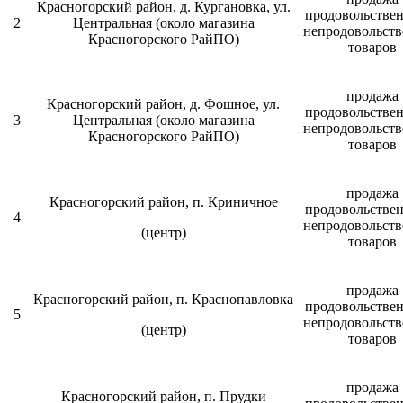
Красногорский район, д. Кургановка, ул.
продовольстве
2
Центральная (около магазина
непродовольст
Красногорского РайПО)
товаров
продажа
Красногорский район, д. Фошное, ул.
продовольстве
3
Центральная (около магазина
непродовольст
Красногорского РайПО)
товаров
продажа
Красногорский район, п. Криничное
продовольстве
4
непродовольст
(центр)
товаров
продажа
Красногорский район, п. Краснопавловка
продовольстве
5
непродовольст
(центр)
товаров
продажа
Красногорский район, п. Прудки