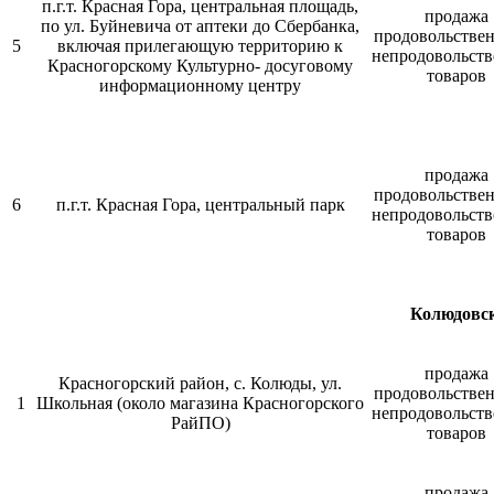
п.г.т. Красная Гора, центральная площадь,
продажа
по ул. Буйневича от аптеки до Сбербанка,
продовольстве
5
включая прилегающую территорию к
непродовольст
Красногорскому Культурно- досуговому
товаров
информационному центру
продажа
продовольстве
6
п.г.т. Красная Гора, центральный парк
непродовольст
товаров
Колюдовск
продажа
Красногорский район, с. Колюды, ул.
продовольстве
1
Школьная (около магазина Красногорского
непродовольст
РайПО)
товаров
продажа