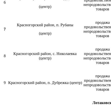
продовольстве
6
непродовольст
(центр)
товаров
продажа
Красногорский район, п. Рубаны
продовольстве
7
непродовольст
(центр)
товаров
продажа
Красногорский район, с. Николаевка
продовольстве
8
(центр)
непродовольст
товаров
продажа
продовольстве
9
Красногорский район, п. Дубрежка (центр)
непродовольст
товаров
Лотаковск