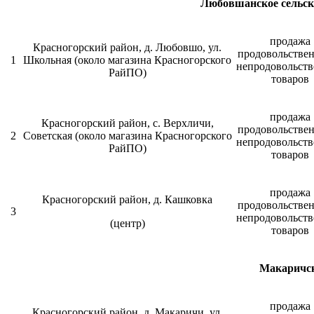
Любовшанское сельск
продажа
Красногорский район, д. Любовшо, ул.
продовольстве
1
Школьная (около магазина Красногорского
непродовольст
РайПО)
товаров
продажа
Красногорский район, с. Верхличи,
продовольстве
2
Советская (около магазина Красногорского
непродовольст
РайПО)
товаров
продажа
Красногорский район, д. Кашковка
продовольстве
3
непродовольст
(центр)
товаров
Макаричск
продажа
Красногорский район, д. Макаричи, ул.