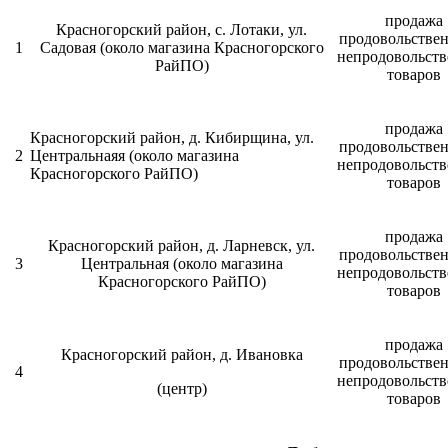
продажа
Красногорский район, с. Лотаки, ул.
продовольстве
1
Садовая (около магазина Красногорского
непродовольст
РайПО)
товаров
продажа
Красногорский район, д. Кибирщина, ул.
продовольстве
2
Центральнаяя (около магазина
непродовольст
Красногорского РайПО)
товаров
продажа
Красногорский район, д. Ларневск, ул.
продовольстве
3
Центральная (около магазина
непродовольст
Красногорского РайПО)
товаров
продажа
Красногорский район, д. Ивановка
продовольстве
4
непродовольст
(центр)
товаров