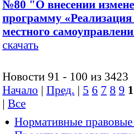
№80 "О внесении измен
программу «Реализация
местного самоуправлени
скачать
Новости 91 - 100 из 3423
Начало
|
Пред.
|
5
6
7
8
9
1
|
Все
Нормативные правовые